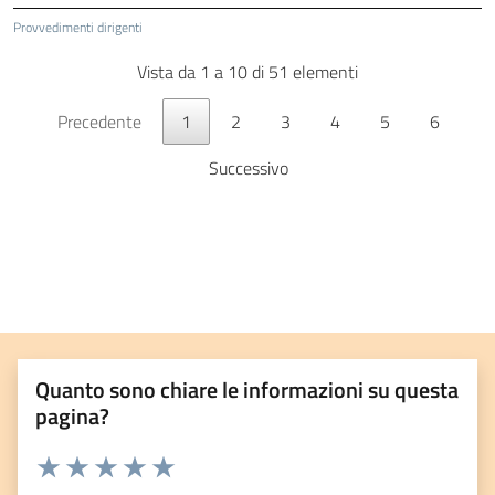
Provvedimenti dirigenti
Vista da 1 a 10 di 51 elementi
Precedente
1
2
3
4
5
6
Successivo
Quanto sono chiare le informazioni su questa
pagina?
Valuta da 1 a 5 stelle la pagina
Valuta 1 stelle su 5
Valuta 2 stelle su 5
Valuta 3 stelle su 5
Valuta 4 stelle su 5
Valuta 5 stelle su 5