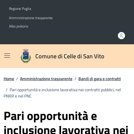
Vai ai contenuti
Vai al footer
Regione Puglia
Amministrazione trasparente
Albo pretorio
Comune di Celle di San Vito
Home
/
Amministrazione trasparente
/
Bandi di gara e contratti
/
Pari opportunità e inclusione lavorativa nei contratti pubblici, nel
PNRR e nel PNC
Pari opportunità e
inclusione lavorativa nei