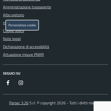
Amministrazione trasparente
Albo pretorio
Informativa privacy
Personalizza cookie
Cookie policy
Note legali
Dichiarazione di accessibilità
Attuazione misure PNRR
SEGUICI SU
Facebook
Instagram
Parsec 3.26
S.r.l. © copyright 2026 - Tutti i diritti riservati