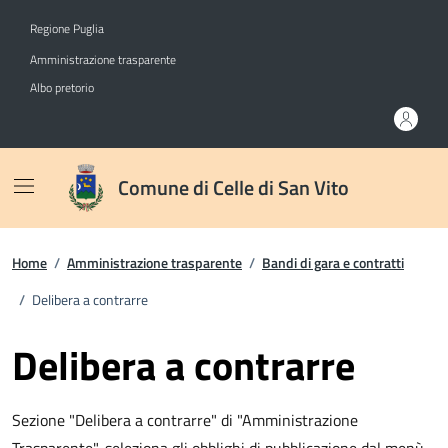
Vai ai contenuti
Vai al footer
Regione Puglia
Amministrazione trasparente
Albo pretorio
Comune di Celle di San Vito
Home
/
Amministrazione trasparente
/
Bandi di gara e contratti
/
Delibera a contrarre
Delibera a contrarre
Sezione "Delibera a contrarre" di "Amministrazione