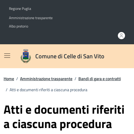
Vai ai contenuti
Vai al footer
Regione Puglia
Amministrazione trasparente
Albo pretorio
Comune di Celle di San Vito
Home
/
Amministrazione trasparente
/
Bandi di gara e contratti
/
Atti e documenti riferiti a ciascuna procedura
Atti e documenti riferiti
a ciascuna procedura