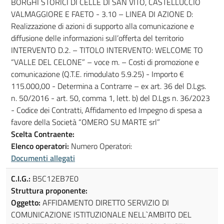
BORGHI STORICI DI CELLE DI SAN VITO, CASTELLUCCIO
VALMAGGIORE E FAETO - 3.10 – LINEA DI AZIONE D:
Realizzazione di azioni di supporto alla comunicazione e
diffusione delle informazioni sull’offerta del territorio
INTERVENTO D.2. – TITOLO INTERVENTO: WELCOME TO
“VALLE DEL CELONE” – voce m. – Costi di promozione e
comunicazione (Q.T.E. rimodulato 5.9.25) - Importo €
115.000,00 - Determina a Contrarre – ex art. 36 del D.Lgs.
n. 50/2016 - art. 50, comma 1, lett. b) del D.Lgs n. 36/2023
- Codice dei Contratti, Affidamento ed Impegno di spesa a
favore della Società “OMERO SU MARTE srl”
Scelta Contraente:
Elenco operatori:
Numero Operatori:
Documenti allegati
C.I.G.:
B5C12EB7E0
Struttura proponente:
Oggetto:
AFFIDAMENTO DIRETTO SERVIZIO DI
COMUNICAZIONE ISTITUZIONALE NELL`AMBITO DEL