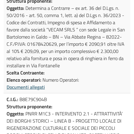
Struttura proponente:
Oggetto:
Determina a Contrarre – ex art. 36 del D.Lgs. n.
50/2016 - art. 50, comma 1, lett. a) del D.Lgs n. 36/2023 -
Codice dei Contratti, Impegno di spesa e Affidamento a
favore dalla società “VECAM SRLS ” con sede Legale in San
Bartolomeo in Galdo – BN – Via Abbate Regina – 82022-
C.F./P.IVA: 01678420629, per l’importo € 2090,91 oltre IVA
al 10% € 209,09, per un importo complessivo € 2.300,00
relativo alla fornitura e posa in opera di ringhiera in ferro da
installare in Via Fontanelle
Scelta Contraente:
Elenco operatori:
Numero Operatori:
Documenti allegati
C.I.G.:
B8E79C904B
Struttura proponente:
Oggetto:
PNRR M1C3 - INTERVENTO 2.1 - ATTRATTIVITÀ’
DEI BORGHI STORICI – LINEA B - PROGETTO LOCALE DI
RIGENERAZIONE CULTURALE E SOCIALE DEI PICCOLI